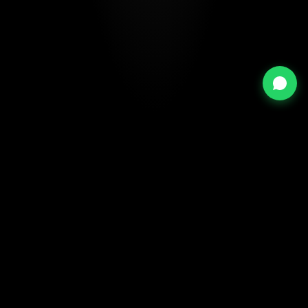
FAQ
Les questions fréquentes sur nos modèles
Peut-on adapter la moto à la morphologie du
pilote ?
Oui, évidemment. Nous tenons compte de
la taille, du poids
ainsi que de l’usage du pilote
lors de la définition du projet
(hauteur de selle, position de conduite).