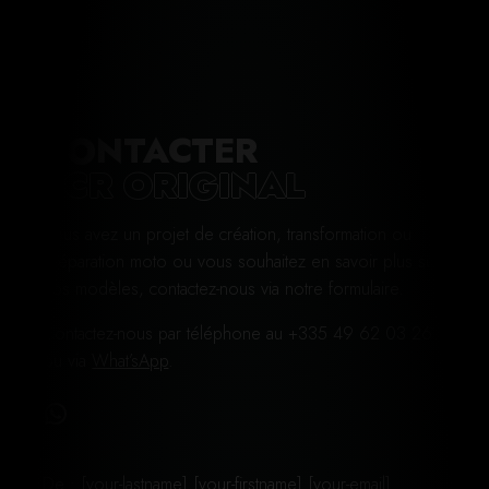
CONTACTER
FCR ORIGINAL
Vous avez un projet de création, transformation ou
préparation moto ou vous souhaitez en savoir plus sur
nos modèles, contactez-nous via notre formulaire.
Contactez-nous par téléphone au +335 49 62 03 26
ou via
What’sApp
.
De : [your-lastname] [your-firstname] [your-email]