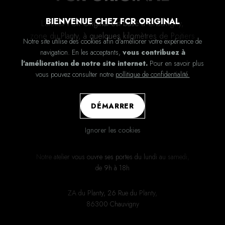
BIENVENUE CHEZ FCR ORIGINAL
L’atelier FCR Original est basé à Chauvigny,
zone du Planty, à quelques kilomètres de Poitiers
Notre site utilise des cookies afin d'améliorer votre expérience de
navigation. En les acceptants,
vous contribuez à
l'amélioration de notre site internet.
Pour en savoir plus
vous pouvez consulter notre
pollitique de confidentialité.
DÉMARRER
Ignorer les cookies
Notre atelier vous ouvre ses portes du lundi au samedi,
de 9h à 18h
ZA du Planty, 26 Rue du Planty,
86300 Chauvigny